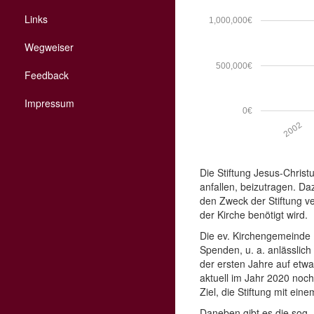
Links
1,000,000€
Wegweiser
500,000€
Feedback
Impressum
0€
2002
Die Stiftung Jesus-Christ
anfallen, beizutragen. Da
den Zweck der Stiftung ve
der Kirche benötigt wird.
Die ev. Kirchengemeinde 
Spenden, u. a. anlässlic
der ersten Jahre auf etw
aktuell im Jahr 2020 noch
Ziel, die Stiftung mit ei
Daneben gibt es die sog.