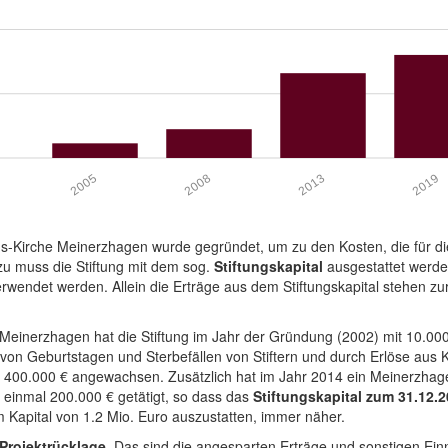
2019
2013
2008
2005
us-Kirche Meinerzhagen wurde gegründet, um zu den Kosten, die für di
zu muss die Stiftung mit dem sog.
Stiftungskapital
ausgestattet werden
rwendet werden. Allein die Erträge aus dem Stiftungskapital stehen zu
Meinerzhagen hat die Stiftung im Jahr der Gründung (2002) mit 10.000 
h von Geburtstagen und Sterbefällen von Stiftern und durch Erlöse aus
a 400.000 € angewachsen. Zusätzlich hat im Jahr 2014 ein Meinerzhag
 einmal 200.000 € getätigt, so dass das
Stiftungskapital zum 31.12.2
nem Kapital von 1.2 Mio. Euro auszustatten, immer näher.
Projektrücklage
. Das sind die angesparten Erträge und sonstigen Ein