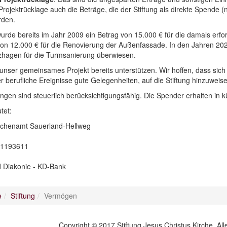
ojektrücklage auch die Beträge, die der Stiftung als direkte Spende (ni
erden.
wurde bereits im Jahr 2009 ein Betrag von 15.000 € für die damals e
von 12.000 € für die Renovierung der Außenfassade. In den Jahren 202
hagen für die Turmsanierung überwiesen.
e unser gemeinsames Projekt bereits unterstützen. Wir hoffen, dass sic
der berufliche Ereignisse gute Gelegenheiten, auf die Stiftung hinzuw
ngen sind steuerlich berücksichtigungsfähig. Die Spender erhalten in k
tet:
irchenamt Sauerland-Hellweg
01193611
d Diakonie - KD-Bank
e
Stiftung
Vermögen
Copyright © 2017 Stiftung Jesus Christus Kirche. Al