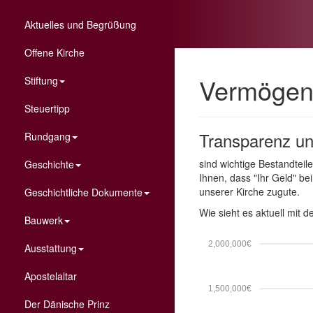
Aktuelles und Begrüßung
Offene Kirche
Vermöge
Stiftung
Steuertipp
Transparenz un
Rundgang
sind wichtige Bestandteil
Geschichte
Ihnen, dass "Ihr Geld" be
unserer Kirche zugute.
Geschichtliche Dokumente
Wie sieht es aktuell mit 
Bauwerk
2,000,000€
Ausstattung
Apostelaltar
1,500,000€
Der Dänische Prinz