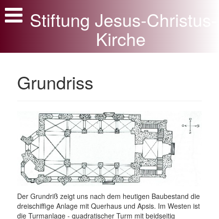
Stiftung Jesus-Christus-
Aktuelles und Begrüßung
Kirche
Offene Kirche
Stiftung
Grundriss
Steuertipp
Rundgang
Geschichte
Geschichtliche Dokumente
Bauwerk
Ausstattung
Apostelaltar
Der Grundriß zeigt uns nach dem heutigen Baubestand die
dreischiffige Anlage mit Querhaus und Apsis. Im Westen ist
Der Dänische Prinz
die Turmanlage - quadratischer Turm mit beidseitig