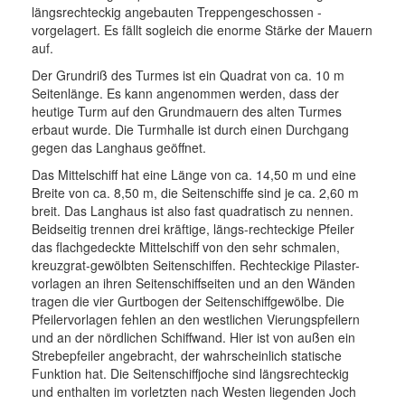
längsrechteckig angebauten Treppengeschossen -
Links
vorgelagert. Es fällt sogleich die enorme Stärke der Mauern
auf.
Wegweiser
Der Grundriß des Turmes ist ein Quadrat von ca. 10 m
Seitenlänge. Es kann angenommen werden, dass der
Feedback
heutige Turm auf den Grundmauern des alten Turmes
erbaut wurde. Die Turmhalle ist durch einen Durchgang
Impressum
gegen das Langhaus geöffnet.
Das Mittelschiff hat eine Länge von ca. 14,50 m und eine
Breite von ca. 8,50 m, die Seitenschiffe sind je ca. 2,60 m
breit. Das Langhaus ist also fast quadratisch zu nennen.
Beidseitig trennen drei kräftige, längs-rechteckige Pfeiler
das flachgedeckte Mit­telschiff von den sehr schmalen,
kreuzgrat-gewölbten Seitenschiffen. Rechteckige Pilaster-
vorlagen an ihren Seitenschiffseiten und an den Wänden
tragen die vier Gurtbogen der Seitenschiffgewölbe. Die
Pfeilervorlagen fehlen an den westlichen Vierungspfeilern
und an der nördlichen Schiffwand. Hier ist von außen ein
Strebepfeiler angebracht, der wahrscheinlich statische
Funktion hat. Die Seitenschiffjoche sind längsrechteckig
und enthalten im vorletzten nach Westen liegenden Joch